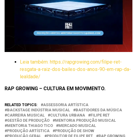
Leia também: https://rapgrowing.com/filipe-ret-
resgata-a-raiz-dos-bailes-dos-anos-90-em-rap-da-
lealdade/
RAP GROWING – CULTURA EM MOVIMENTO.
RELATED TOPICS:
ASSESSORIA ARTÍSTICA
BACKSTAGE INDÚSTRIA MUSICAL
BASTIDORES DA MÚSICA
CARREIRA MUSICAL
CULTURA URBANA
FILIPE RET
GESTÃO DE PRODUÇÃO
MENTORIA PRODUÇÃO MUSICAL
MENTORIA THIAGO TICO
MERCADO MUSICAL
PRODUÇÃO ARTÍSTICA
PRODUÇÃO DE SHOW
PRODUÇÃO GERAL
PRODUTOR DE FILIPE RET
RAP GROWING