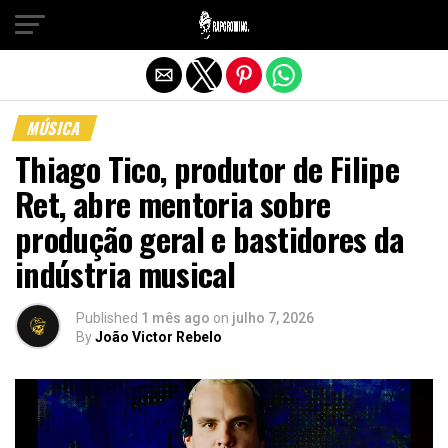
Sair da versão mobile
MÚSICA
Thiago Tico, produtor de Filipe
Ret, abre mentoria sobre
produção geral e bastidores da
indústria musical
Published
1 mês ago
on
julho 7, 2026
By
João Victor Rebelo