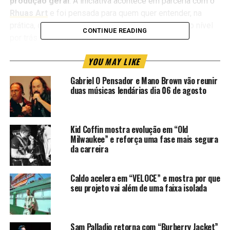
produção geral
. A iniciativa acontece em parceria com o
Rhuas Art
e foi pensada para quem quer entender, na
prática, o que sustenta uma carreira artística de alto nível
CONTINUE READING
por trás dos holofotes.
Filipe Ret é hoje um dos nomes mais relevantes do rap
YOU MAY LIKE
nacional, com uma trajetória construída entre música,
Gabriel O Pensador e Mano Brown vão reunir
empreendedorismo, shows de grande porte, estética
duas músicas lendárias dia 06 de agosto
própria e forte conexão com o público. Nesse tipo de
operação, o artista é o rosto mais visível, mas existe uma
estrutura inteira trabalhando para que cada entrega
Kid Coffin mostra evolução em “Old
aconteça com força, organização e impacto.
Milwaukee” e reforça uma fase mais segura
da carreira
A mentoria de Thiago Tico nasce exatamente desse ponto:
mostrar que o palco é apenas o resultado. Antes dele,
Caldo acelera em “VELOCE” e mostra por que
existe planejamento, leitura de mercado, gestão de
seu projeto vai além de uma faixa isolada
pessoas, alinhamento com artista, bastidor, equipe,
processo, tomada de decisão e uma série de
responsabilidades que não aparecem no feed, mas
Sam Palladio retorna com “Burberry Jacket”