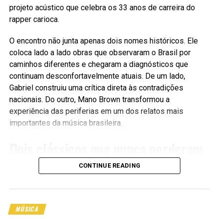
projeto acústico que celebra os 33 anos de carreira do
rapper carioca.
O encontro não junta apenas dois nomes históricos. Ele
coloca lado a lado obras que observaram o Brasil por
caminhos diferentes e chegaram a diagnósticos que
continuam desconfortavelmente atuais. De um lado,
Gabriel construiu uma crítica direta às contradições
nacionais. Do outro, Mano Brown transformou a
Quatro encontros para entender o
experiência das periferias em um dos relatos mais
que acontece no backstage
importantes da música brasileira.
Dois clássicos que nunca perderam
A mentoria será dividida em
quatro encontros
, com foco
em mostrar como funciona a produção geral e o backstage
o peso
CONTINUE READING
dentro da indústria musical. A proposta é sair da teoria
vazia e entrar na prática de quem vive esse ambiente de
“Pátria Que Me Pariu” foi lançada por Gabriel O Pensador
verdade.
em 1997 e usa ironia, indignação e referências políticas
MÚSICA
para questionar a desigualdade do país. No mesmo ano,
O primeiro encontro será voltado para
trajetória e