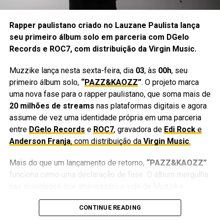
equipe e entrega caminhem na mesma direção.
Rapper paulistano criado no Lauzane Paulista lança
O quarto encontro será focado em
assessoria particular
seu primeiro álbum solo em parceria com DGelo
e relação direta com o artista
, uma das áreas mais
Records e ROC7, com distribuição da Virgin Music.
sensíveis da produção. Trabalhar perto de um artista exige
confiança, leitura humana, discrição, comunicação,
Muzzike lança nesta sexta-feira, dia
03
, às
00h
, seu
responsabilidade e capacidade de entender tanto o lado
primeiro álbum solo,
“
PAZZ&KAOZZ
”
. O projeto marca
profissional quanto o lado pessoal de uma carreira.
uma nova fase para o rapper paulistano, que soma mais de
20 milhões de streams
nas plataformas digitais e agora
Para quem é essa mentoria?
assume de vez uma identidade própria em uma parceria
entre
DGelo Records
e
ROC7
, gravadora de
Edi Rock
e
A mentoria foi pensada para quem sonha em trabalhar na
Anderson Franja
, com distribuição da
Virgin Music
.
indústria da música, produzir artistas, entender bastidores
de shows, atuar em equipes artísticas ou simplesmente
Mais do que um lançamento de retorno,
“PAZZ&KAOZZ”
compreender como funciona o mercado
por trás dos
funciona como uma declaração de fase. O álbum mergulha
holofotes.
nas dualidades que atravessam a vida de Muzzike:
estabilidade e instabilidade, fé e medo, ambição e
Também é uma oportunidade para produtores iniciantes,
CONTINUE READING
sobrevivência, progresso e adversidade.
assistentes de produção, empresários, artistas