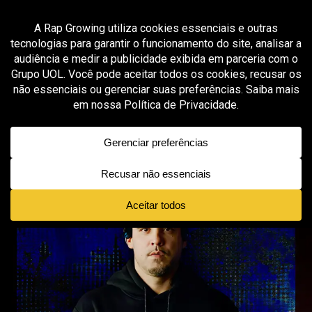
Vá para versão mobile
MÚSICA
Thiago Tico, produtor de Filipe Ret,
abre mentoria sobre produção geral
e bastidores da indústria musical
Published
1 mês ago
on
julho 7, 2026
By
João Victor Rebelo