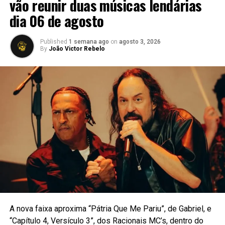
vão reunir duas músicas lendárias
show começa muito antes do artista subir no palco e
dia 06 de agosto
continua muito depois que ele sai. Existe um processo
inteiro por trás de cada apresentação, cada lançamento,
Published
1 semana ago
on
agosto 3, 2026
cada decisão e cada passo público de uma carreira.
By
João Victor Rebelo
A nova faixa aproxima “Pátria Que Me Pariu”, de Gabriel, e
“Capítulo 4, Versículo 3”, dos Racionais MC’s, dentro do