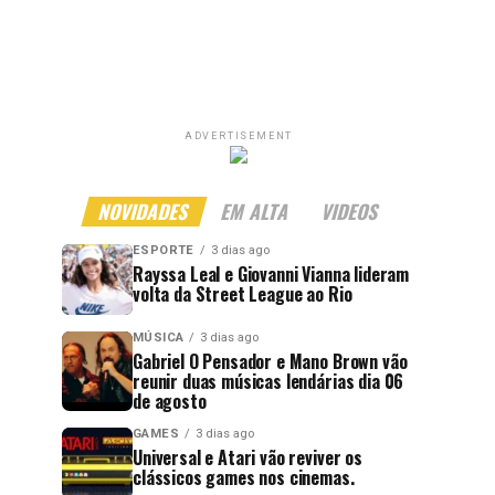
ADVERTISEMENT
NOVIDADES
EM ALTA
VIDEOS
ESPORTE
3 dias ago
Rayssa Leal e Giovanni Vianna lideram
volta da Street League ao Rio
MÚSICA
3 dias ago
Gabriel O Pensador e Mano Brown vão
reunir duas músicas lendárias dia 06
de agosto
GAMES
3 dias ago
Universal e Atari vão reviver os
clássicos games nos cinemas.