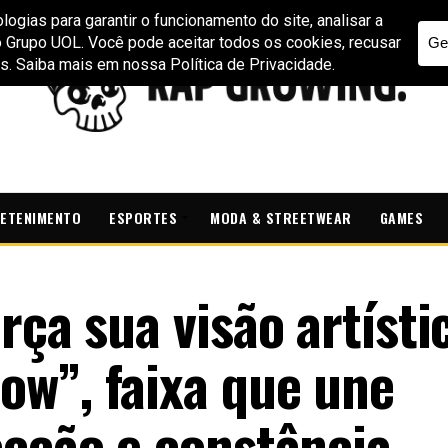
ETENIMENTO
ESPORTES
MODA & STREETWEAR
GAMES
rça sua visão artísti
w”, faixa que une
ecção e constância