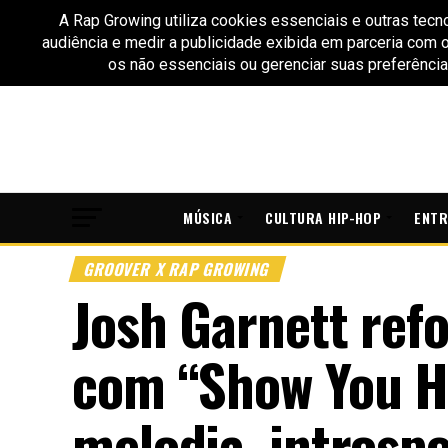
MÚSICA
CULTURA HIP-HOP
ENTR
GROOVER X RAP GROWING
Josh Garnett refo
com “Show You Ho
melodia, introsp