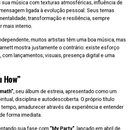
 sua música com texturas atmosféricas, influência de
 mensagem ligada à evolução pessoal. Seus temas
mentalidade, transformação e resiliência, sempre
r mais interno.
independente, muitos artistas têm uma boa música, mas
arnett mostra justamente o contrário: existe esforço
, com lançamentos, visuais, presença digital e uma
u How”
imath”
, seu álbum de estreia, apresentado como um
tual, disciplina e autodescoberta. O próprio título
o tempo, amadurecer através da experiência e entender
de forma imediata.
mentando sua fase com
“My Party”
, lançado em abril de