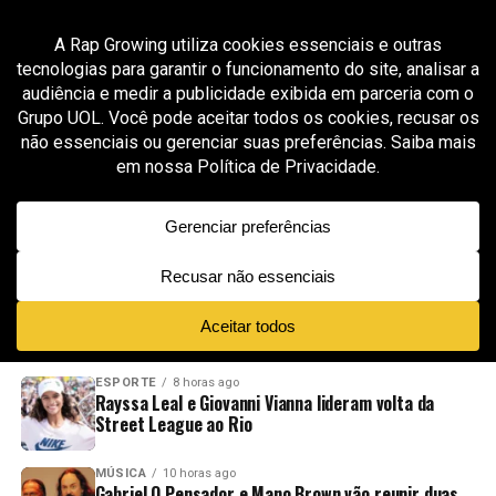
All posts tagged "Josh Garnett Show You How"
GROOVER X RAP GROWING
1 mês ago
Josh Garnett reforça sua visão artística com
“Show You How”, faixa que une melodia,
introspecção e constância
ADVERTISEMENT
NOVIDADES
EM ALTA
VÍDEOS
ESPORTE
8 horas ago
Rayssa Leal e Giovanni Vianna lideram volta da
Street League ao Rio
MÚSICA
10 horas ago
Gabriel O Pensador e Mano Brown vão reunir duas