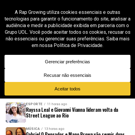
All posts tagged "conscious rap"
GROOVER X RAP GROWING
1 mês ago
Josh Garnett reforça sua visão artística com
“Show You How”, faixa que une melodia,
introspecção e constância
ADVERTISEMENT
NOVIDADES
EM ALTA
VÍDEOS
ESPORTE
11 horas ago
Rayssa Leal e Giovanni Vianna lideram volta da
Street League ao Rio
MÚSICA
13 horas ago
Gabriel O Pensador e Mano Brown vão reunir duas