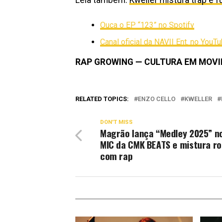
Ouça o EP “123” no Spotify
Canal oficial da NAVII Ent. no YouT
RAP GROWING — CULTURA EM MOV
RELATED TOPICS:
ENZO CELLO
KWELLER
DON'T MISS
Magrão lança “Medley 2025” n
MIC da CMK BEATS e mistura r
com rap