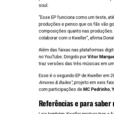
soul.
“Esse EP funciona como um teste, at
produções e penso que os fãs vão gos
composições quanto nas produções. A
colaborar com o Kweller”, afirma Donat
Além das faixas nas plataformas digita
no YouTube. Dirigido por
Vitor Marqu
traz versões das três músicas em um 
Esse é o segundo EP de Kweller em 20
Amores & Bailes”
, projeto em seis fa
com participações de
MC Pedrinho
,
Y
Referências e para saber 
Leia também:
Kweller mistura trap e 