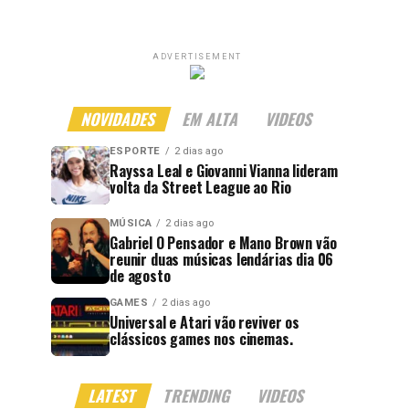
ADVERTISEMENT
NOVIDADES
EM ALTA
VIDEOS
ESPORTE
2 dias ago
Rayssa Leal e Giovanni Vianna lideram
volta da Street League ao Rio
MÚSICA
2 dias ago
Gabriel O Pensador e Mano Brown vão
reunir duas músicas lendárias dia 06
de agosto
GAMES
2 dias ago
Universal e Atari vão reviver os
clássicos games nos cinemas.
LATEST
TRENDING
VIDEOS