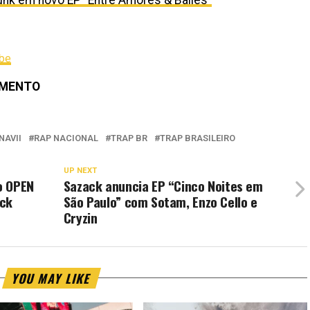
ube
IMENTO
NAVII
RAP NACIONAL
TRAP BR
TRAP BRASILEIRO
UP NEXT
o OPEN
Sazack anuncia EP “Cinco Noites em
ock
São Paulo” com Sotam, Enzo Cello e
Cryzin
YOU MAY LIKE