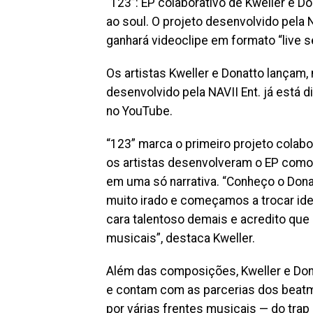
“123”: EP colaborativo de Kweller e Do
ao soul. O projeto desenvolvido pela N
ganhará videoclipe em formato “live s
Os artistas Kweller e Donatto lançam, 
desenvolvido pela NAVII Ent. já está d
no YouTube.
“123” marca o primeiro projeto colabor
os artistas desenvolveram o EP como 
em uma só narrativa. “Conheço o Donat
muito irado e começamos a trocar ide
cara talentoso demais e acredito que
musicais”, destaca Kweller.
Além das composições, Kweller e Do
e contam com as parcerias dos bea
por várias frentes musicais — do trap