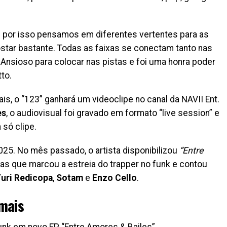
é por isso pensamos em diferentes vertentes para as
tar bastante. Todas as faixas se conectam tanto nas
nsioso para colocar nas pistas e foi uma honra poder
to.
is, o “123” ganhará um videoclipe no canal da NAVII Ent.
es
, o audiovisual foi gravado em formato “live session” e
só clipe.
25. No mês passado, o artista disponibilizou
“Entre
ixas que marcou a estreia do trapper no funk e contou
uri Redicopa
,
Sotam
e
Enzo Cello
.
mais
funk em novo EP “Entre Amores & Bailes”