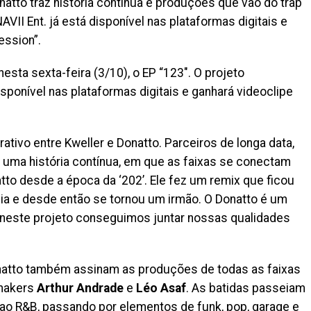
natto traz história contínua e produções que vão do trap
AVII Ent. já está disponível nas plataformas digitais e
ession”.
nesta sexta-feira (3/10), o EP “123″. O projeto
isponível nas plataformas digitais e ganhará videoclipe
ativo entre Kweller e Donatto. Parceiros de longa data,
uma história contínua, em que as faixas se conectam
to desde a época da ‘202’. Ele fez um remix que ficou
ia e desde então se tornou um irmão. O Donatto é um
 neste projeto conseguimos juntar nossas qualidades
natto também assinam as produções de todas as faixas
tmakers
Arthur Andrade
e
Léo Asaf
. As batidas passeiam
 ao R&B, passando por elementos de funk, pop, garage e