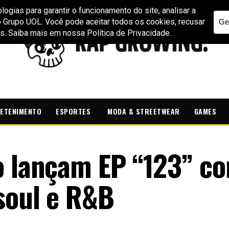
ETENIMENTO
ESPORTES
MODA & STREETWEAR
GAMES
o lançam EP “123” c
 soul e R&B