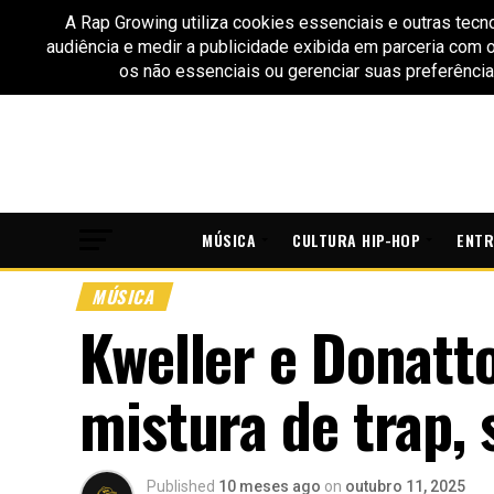
MÚSICA
CULTURA HIP-HOP
ENTR
MÚSICA
Kweller e Donatt
mistura de trap,
Published
10 meses ago
on
outubro 11, 2025