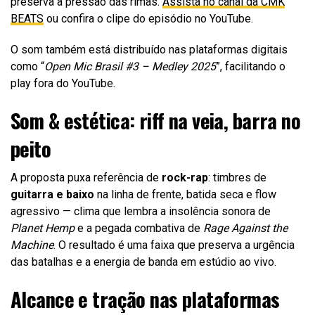
preserva a pressão das rimas.
Assista no canal da CMK
BEATS
ou confira o clipe do episódio no YouTube.
O som também está distribuído nas plataformas digitais
como “
Open Mic Brasil #3 – Medley 2025
”, facilitando o
play fora do YouTube.
Som & estética: riff na veia, barra no
peito
A proposta puxa referência de
rock-rap
: timbres de
guitarra e baixo
na linha de frente, batida seca e flow
agressivo — clima que lembra a insolência sonora de
Planet Hemp
e a pegada combativa de
Rage Against the
Machine
. O resultado é uma faixa que preserva a urgência
das batalhas e a energia de banda em estúdio ao vivo.
Alcance e tração nas plataformas