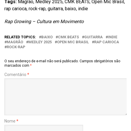
Tags:
Magrão, Medley 2025, CMK BEATS, Open Mic Brasil,
rap carioca, rock-rap, guitarra, baixo, indie
Rap Growing – Cultura em Movimento
RELATED TOPICS:
BAIXO
CMK BEATS
GUITARRA
INDIE
MAGRÃO
MEDLEY 2025
OPEN MIC BRASIL
RAP CARIOCA
ROCK-RAP
O seu endereço de e-mail não será publicado.
Campos obrigatórios são
marcados com
*
Comentário
*
Nome
*