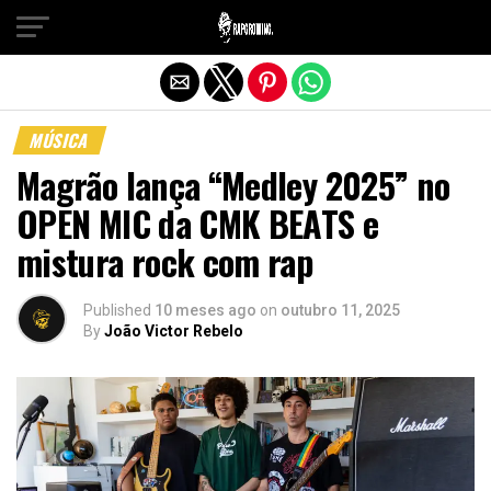
Sair da versão mobile
MÚSICA
Magrão lança “Medley 2025” no
OPEN MIC da CMK BEATS e
mistura rock com rap
Published
10 meses ago
on
outubro 11, 2025
By
João Victor Rebelo