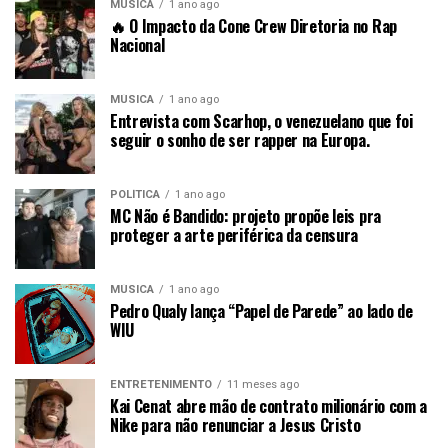
MÚSICA
1 ano ago
🔥 O Impacto da Cone Crew Diretoria no Rap
Nacional
MÚSICA
1 ano ago
Entrevista com Scarhop, o venezuelano que foi
seguir o sonho de ser rapper na Europa.
POLÍTICA
1 ano ago
MC Não é Bandido: projeto propõe leis pra
proteger a arte periférica da censura
MÚSICA
1 ano ago
Pedro Qualy lança “Papel de Parede” ao lado de
WIU
ENTRETENIMENTO
11 meses ago
Kai Cenat abre mão de contrato milionário com a
Nike para não renunciar a Jesus Cristo