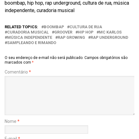
boombap, hip hop, rap underground, cultura de rua, música
independente, curadoria musical
RELATED TOPICS:
BOOMBAP
CULTURA DE RUA
CURADORIA MUSICAL
GROOVER
HIP HOP
MC KARLOS
MÚSICA INDEPENDENTE
RAP GROWING
RAP UNDERGROUND
SAMPLEANDO E RIMANDO
O seu endereço de e-mail não será publicado.
Campos obrigatórios são
marcados com
*
Comentário
*
Nome
*
E-mail
*