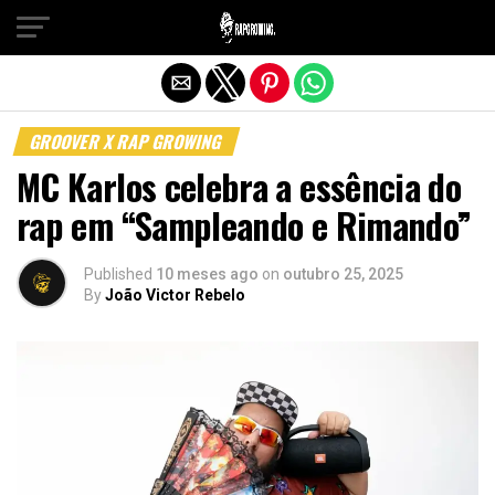
Sair da versão mobile
GROOVER X RAP GROWING
MC Karlos celebra a essência do
rap em “Sampleando e Rimando”
Published
10 meses ago
on
outubro 25, 2025
By
João Victor Rebelo