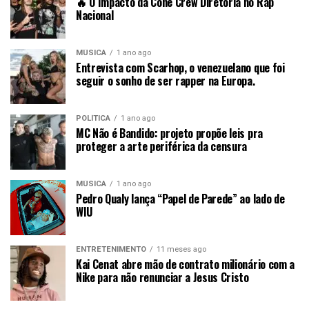
🔥 O Impacto da Cone Crew Diretoria no Rap
Nacional
MÚSICA
1 ano ago
Entrevista com Scarhop, o venezuelano que foi
seguir o sonho de ser rapper na Europa.
POLÍTICA
1 ano ago
MC Não é Bandido: projeto propõe leis pra
proteger a arte periférica da censura
MÚSICA
1 ano ago
Pedro Qualy lança “Papel de Parede” ao lado de
WIU
ENTRETENIMENTO
11 meses ago
Kai Cenat abre mão de contrato milionário com a
Nike para não renunciar a Jesus Cristo