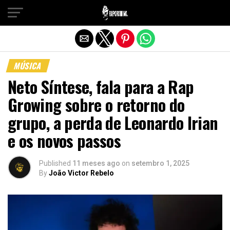
Sair da versão mobile
MÚSICA
Neto Síntese, fala para a Rap
Growing sobre o retorno do
grupo, a perda de Leonardo Irian
e os novos passos
Published
11 meses ago
on
setembro 1, 2025
By
João Victor Rebelo