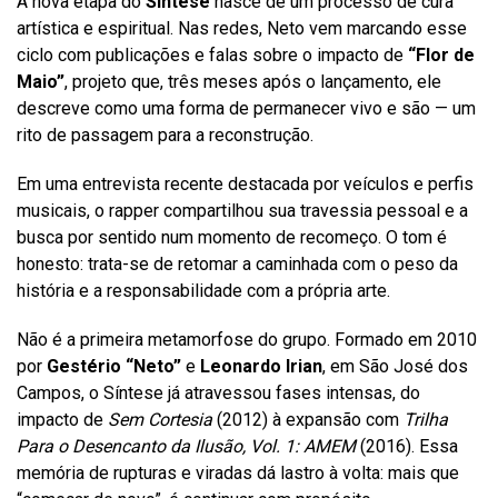
A nova etapa do
Síntese
nasce de um processo de cura
artística e espiritual. Nas redes, Neto vem marcando esse
ciclo com publicações e falas sobre o impacto de
“Flor de
Maio”
, projeto que, três meses após o lançamento, ele
descreve como uma forma de permanecer vivo e são — um
rito de passagem para a reconstrução.
Em uma entrevista recente destacada por veículos e perfis
musicais, o rapper compartilhou sua travessia pessoal e a
busca por sentido num momento de recomeço. O tom é
honesto: trata-se de retomar a caminhada com o peso da
história e a responsabilidade com a própria arte.
Não é a primeira metamorfose do grupo. Formado em 2010
por
Gestério “Neto”
e
Leonardo Irian
, em São José dos
Campos, o Síntese já atravessou fases intensas, do
impacto de
Sem Cortesia
(2012) à expansão com
Trilha
Para o Desencanto da Ilusão, Vol. 1: AMEM
(2016). Essa
memória de rupturas e viradas dá lastro à volta: mais que