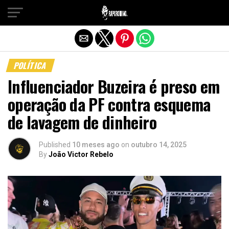
Sair da versão mobile
POLÍTICA
Influenciador Buzeira é preso em
operação da PF contra esquema
de lavagem de dinheiro
Published
10 meses ago
on
outubro 14, 2025
By
João Victor Rebelo