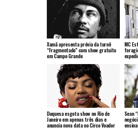
Xamã apresenta prévia da turnê
MC Est
“Fragmentado” com show gratuito
foragi
em Campo Grande
expedi
Duquesa esgota show no Rio de
Sean “
Janeiro em apenas três dias e
negóci
anuncia nova data no Circo Voador
ensina