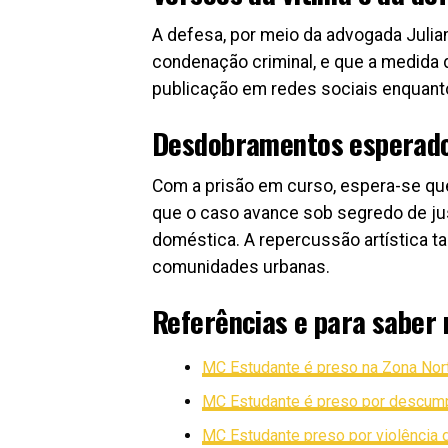
A defesa, por meio da advogada Julia
condenação criminal, e que a medida 
publicação em redes sociais enquanto
Desdobramentos esperad
Com a prisão em curso, espera-se que
que o caso avance sob segredo de jus
doméstica. A repercussão artística 
comunidades urbanas.
Referências e para saber 
MC Estudante é preso na Zona Nor
MC Estudante é preso por descumpr
MC Estudante preso por violência 