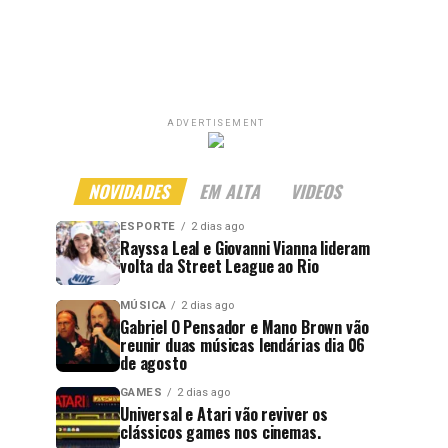
ADVERTISEMENT
NOVIDADES
EM ALTA
VIDEOS
ESPORTE
2 dias ago
Rayssa Leal e Giovanni Vianna lideram
volta da Street League ao Rio
MÚSICA
2 dias ago
Gabriel O Pensador e Mano Brown vão
reunir duas músicas lendárias dia 06
de agosto
GAMES
2 dias ago
Universal e Atari vão reviver os
clássicos games nos cinemas.