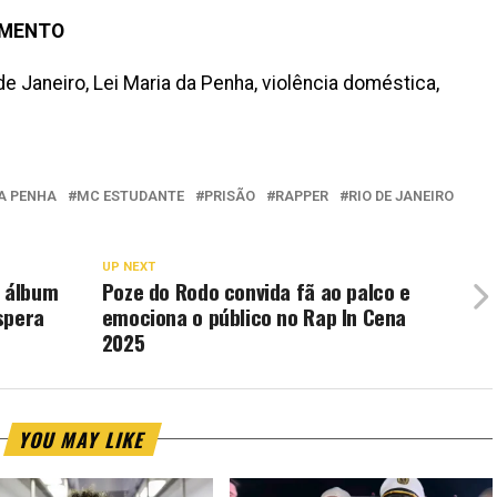
IMENTO
e Janeiro, Lei Maria da Penha, violência doméstica,
DA PENHA
MC ESTUDANTE
PRISÃO
RAPPER
RIO DE JANEIRO
UP NEXT
o álbum
Poze do Rodo convida fã ao palco e
spera
emociona o público no Rap In Cena
2025
YOU MAY LIKE