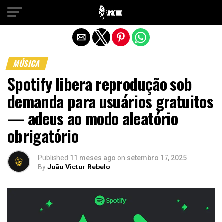
Sair da versão mobile
MÚSICA
Spotify libera reprodução sob
demanda para usuários gratuitos
— adeus ao modo aleatório
obrigatório
Published
11 meses ago
on
setembro 17, 2025
By
João Victor Rebelo