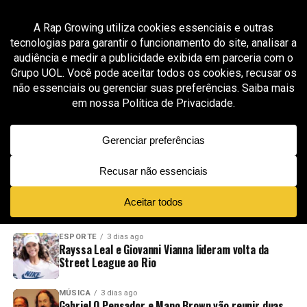
All posts tagged "Disturb"
MODA & STREETWEAR
2 meses ago
DISTURB X DIADORA: FUTEBOL, SKATE E RUA NO
MESMO UNIFORME
ADVERTISEMENT
NOVIDADES
EM ALTA
VÍDEOS
ESPORTE
3 dias ago
Rayssa Leal e Giovanni Vianna lideram volta da
Street League ao Rio
MÚSICA
3 dias ago
Gabriel O Pensador e Mano Brown vão reunir duas