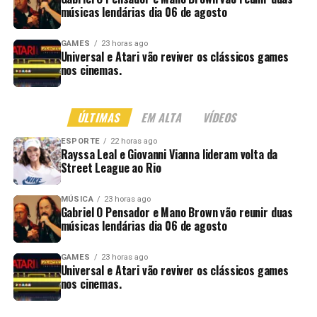
músicas lendárias dia 06 de agosto
GAMES
23 horas ago
Universal e Atari vão reviver os clássicos games
nos cinemas.
ÚLTIMAS
EM ALTA
VÍDEOS
ESPORTE
22 horas ago
Rayssa Leal e Giovanni Vianna lideram volta da
Street League ao Rio
MÚSICA
23 horas ago
Gabriel O Pensador e Mano Brown vão reunir duas
músicas lendárias dia 06 de agosto
GAMES
23 horas ago
Universal e Atari vão reviver os clássicos games
nos cinemas.