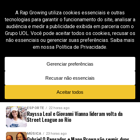
All posts tagged "HZPROD War Torn"
GROOVER X RAP GROWING
1 mês ago
HZPROD transforma hip-hop cinematográfico
em campanha humanitária no projeto “War
Torn”
ADVERTISEMENT
NOVIDADES
EM ALTA
VÍDEOS
ESPORTE
22 horas ago
Rayssa Leal e Giovanni Vianna lideram volta da
Street League ao Rio
MÚSICA
23 horas ago
Gabriel O Pensador e Mano Brown vão reunir duas