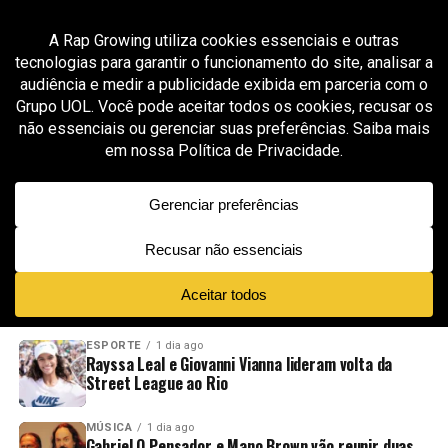
All posts tagged "KXNG Crooked"
GROOVER X RAP GROWING
1 mês ago
HZPROD transforma hip-hop cinematográfico
em campanha humanitária no projeto “War
Torn”
ADVERTISEMENT
NOVIDADES
EM ALTA
VÍDEOS
ESPORTE
1 dia ago
Rayssa Leal e Giovanni Vianna lideram volta da
Street League ao Rio
MÚSICA
1 dia ago
Gabriel O Pensador e Mano Brown vão reunir duas