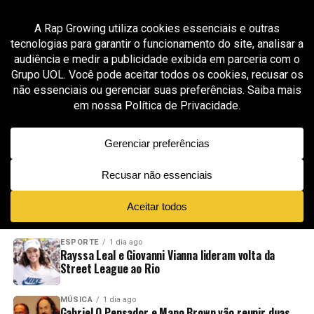
All posts tagged "Siggas"
GROOVER X RAP GROWING
1 mês ago
HZPROD transforma hip-hop cinematográfico
em campanha humanitária no projeto “War
Torn”
ADVERTISEMENT
NOVIDADES
EM ALTA
VÍDEOS
ESPORTE
1 dia ago
Rayssa Leal e Giovanni Vianna lideram volta da
Street League ao Rio
MÚSICA
1 dia ago
Gabriel O Pensador e Mano Brown vão reunir duas