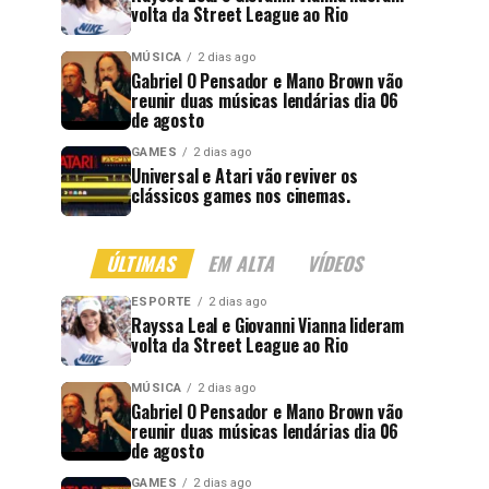
volta da Street League ao Rio
MÚSICA
2 dias ago
Gabriel O Pensador e Mano Brown vão
reunir duas músicas lendárias dia 06
de agosto
GAMES
2 dias ago
Universal e Atari vão reviver os
clássicos games nos cinemas.
ÚLTIMAS
EM ALTA
VÍDEOS
ESPORTE
2 dias ago
Rayssa Leal e Giovanni Vianna lideram
volta da Street League ao Rio
MÚSICA
2 dias ago
Gabriel O Pensador e Mano Brown vão
reunir duas músicas lendárias dia 06
de agosto
GAMES
2 dias ago