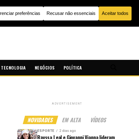
TECNOLOGIA
NEGÓCIOS
POLÍTICA
ADVERTISEMENT
NOVIDADES
EM ALTA
VÍDEOS
ESPORTE
2 dias ago
Rayssa Leal e Giovanni Vianna lideram