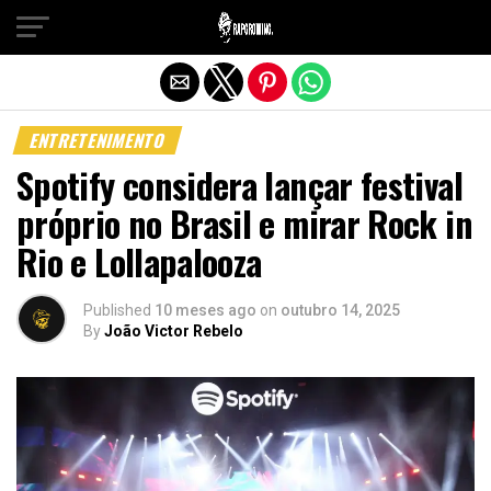
Sair da versão mobile
ENTRETENIMENTO
Spotify considera lançar festival
próprio no Brasil e mirar Rock in
Rio e Lollapalooza
Published
10 meses ago
on
outubro 14, 2025
By
João Victor Rebelo