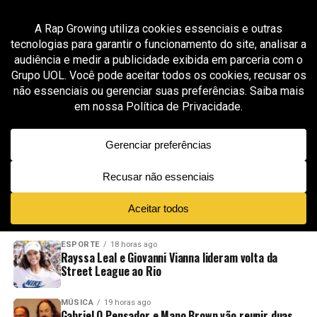
All posts tagged "mc caverinha feat"
MÚSICA
7 meses ago
COSTAKID: a promessa do trap que mistura
reggaeton, estética de rua , lança o EP
“Dopamina”
ADVERTISEMENT
NOVIDADES
EM ALTA
VÍDEOS
ESPORTE
18 horas ago
Rayssa Leal e Giovanni Vianna lideram volta da
Street League ao Rio
MÚSICA
19 horas ago
Gabriel O Pensador e Mano Brown vão reunir duas