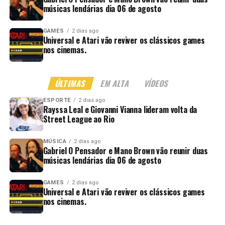
músicas lendárias dia 06 de agosto
GAMES
2 dias ago
Universal e Atari vão reviver os clássicos games
nos cinemas.
ÚLTIMAS
EM ALTA
VÍDEOS
ESPORTE
2 dias ago
Rayssa Leal e Giovanni Vianna lideram volta da
Street League ao Rio
MÚSICA
2 dias ago
Gabriel O Pensador e Mano Brown vão reunir duas
músicas lendárias dia 06 de agosto
GAMES
2 dias ago
Universal e Atari vão reviver os clássicos games
nos cinemas.