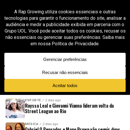
All posts tagged "Moves"
GROOVER X RAP GROWING
1 mês ago
Lachi transforma música infantil em
ferramenta de inclusão no projeto
“Magnificent”
ADVERTISEMENT
NOVIDADES
EM ALTA
VÍDEOS
ESPORTE
2 dias ago
Rayssa Leal e Giovanni Vianna lideram volta da
Street League ao Rio
MÚSICA
2 dias ago
Gabriel O Pensador e Mano Brown vão reunir duas