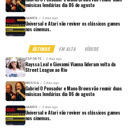
músicas lendárias dia 06 de agosto
GAMES
2 dias ago
Universal e Atari vão reviver os clássicos games
nos cinemas.
ÚLTIMAS
EM ALTA
VÍDEOS
ESPORTE
2 dias ago
Rayssa Leal e Giovanni Vianna lideram volta da
Street League ao Rio
MÚSICA
2 dias ago
Gabriel O Pensador e Mano Brown vão reunir duas
músicas lendárias dia 06 de agosto
GAMES
2 dias ago
Universal e Atari vão reviver os clássicos games
nos cinemas.