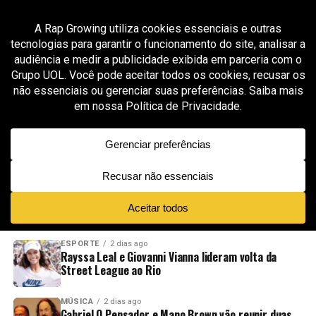
All posts tagged "música infantil"
GROOVER X RAP GROWING
1 mês ago
Lachi transforma música infantil em
ferramenta de inclusão no projeto
“Magnificent”
ADVERTISEMENT
NOVIDADES
EM ALTA
VÍDEOS
ESPORTE
2 dias ago
Rayssa Leal e Giovanni Vianna lideram volta da
Street League ao Rio
MÚSICA
2 dias ago
Gabriel O Pensador e Mano Brown vão reunir duas