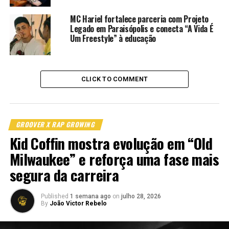
criança que eu fui naquela
época e para toda criança
MC Hariel fortalece parceria com Projeto
Legado em Paraisópolis e conecta “A Vida É
que navega pela diferença
Um Freestyle” à educação
agora, para que elas
possam se sentir vistas,
CLICK TO COMMENT
celebradas e saber que não
há nada nelas que precise
ser consertado”, afirma
GROOVER X RAP GROWING
Lachi no material de
Kid Coffin mostra evolução em “Old
divulgação.
Milwaukee” e reforça uma fase mais
segura da carreira
Essa ideia atravessa o projeto inteiro. A faixa-título abre o
Published
1 semana ago
on
julho 28, 2026
álbum com uma celebração da individualidade, enquanto
By
João Victor Rebelo
músicas como
“Fidget”
,
“Moves”
,
“Ask Me”
,
“Emoji of a
Heart”
e
“Soy Diferente”
abordam temas como