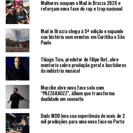
Mulheres ocupam o Mad in Brazza 2026 e
Nascida legalmente cega, Lachi se tornou uma das vozes
reforçam nova fase do rap e trap nacional
mais relevantes quando o assunto é representatividade e
acessibilidade na música. Ela é fundadora da
RAMPD
,
organização reconhecida pela ONU que trabalha para
Mad in Brazza chega à 5ª edição e expande
tornar a indústria musical mais inclusiva para criadores e
sua história com eventos em Curitiba e São
profissionais com deficiência.
Paulo
Um álbum sobre diferença, orgulho
Thiago Tico, produtor de Filipe Ret, abre
mentoria sobre produção geral e bastidores
e pertencimento
da indústria musical
“Magnificent”
nasce como um projeto musical infantil,
Muzzike abre nova fase solo com
mas carrega uma missão cultural maior. O álbum foi criado
“PAZZ&KAOZZ”, álbum que transforma
para convidar crianças e famílias a enxergarem diferenças
dualidade em conceito
não como algo a ser corrigido, mas como parte natural da
identidade de cada pessoa.
Duds MDB leva sua experiência de mais de 2
mil produções para uma nova fase no Porto
“Eu fiz Magnificent para a