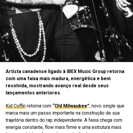
emocionalmente positivo.
O álbum também contará com um currículo complementar
desenvolvido pelo
The Nora Project
, ligado à CEL,
ajudando escolas a continuarem conversas sobre
identidade, inclusão e pertencimento a partir das letras e
temas das músicas.
Mais de 70 colaboradores em um
projeto comunitário
Artista canadense ligado à IBEX Music Group retorna
com uma faixa mais madura, energética e bem
“Magnificent”
reúne mais de 70 colaboradores, muitos
resolvida, mostrando avanço real desde seus
deles artistas, músicos, escritores e defensores com
lançamentos anteriores.
deficiência, neurodivergência e outras experiências
vividas. Entre os nomes envolvidos estão
123 Andrés
,
Kid Coffin
retorna com
“
Old Milwaukee
”
, novo single que
Alphabet Rockers
,
Mega Ran
,
Lisa Loeb
,
Matthew
marca mais um passo importante na construção de sua
Whitaker
,
Raul Midón
,
Mandy Harvey
e
Divinity Roxx
.
trajetória dentro do rap independente. A faixa chega com
energia constante, flow mais firme e uma estrutura mais
Esse formato amplia o peso do projeto. Não se trata