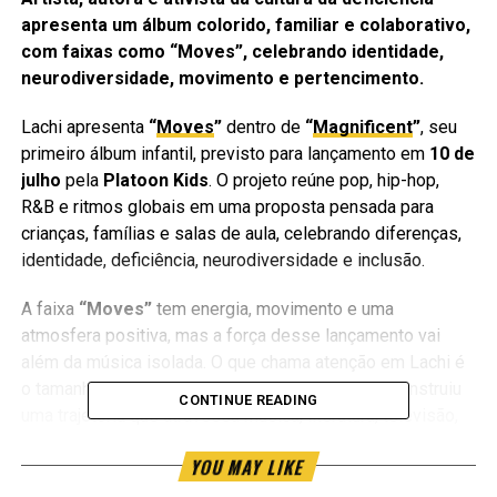
apresenta um álbum colorido, familiar e colaborativo,
com faixas como “Moves”, celebrando identidade,
neurodiversidade, movimento e pertencimento.
Lachi apresenta
“
Moves
”
dentro de
“
Magnificent
”
, seu
primeiro álbum infantil, previsto para lançamento em
10 de
julho
pela
Platoon Kids
. O projeto reúne pop, hip-hop,
R&B e ritmos globais em uma proposta pensada para
crianças, famílias e salas de aula, celebrando diferenças,
identidade, deficiência, neurodiversidade e inclusão.
A faixa
“Moves”
tem energia, movimento e uma
atmosfera positiva, mas a força desse lançamento vai
além da música isolada. O que chama atenção em Lachi é
o tamanho da história por trás do som. A artista construiu
CONTINUE READING
uma trajetória que atravessa música, literatura, televisão,
acessibilidade e defesa de direitos para pessoas com
YOU MAY LIKE
deficiência dentro da indústria do entretenimento.