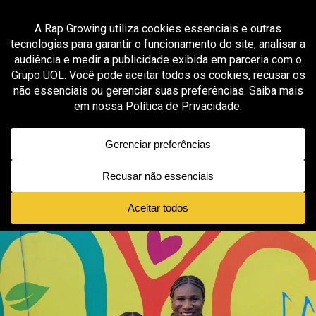
Vá para versão mobile
GROOVER X RAP GROWING
Lachi transforma música infantil em
ferramenta de inclusão no projeto
“Magnificent”
Published
1 mês ago
on
junho 27, 2026
By
João Victor Rebelo