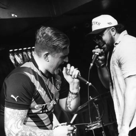
movimento, comunicação, autoexpressão, curiosidade,
cultura e formas diferentes de existir no mundo.
“Moves” e as muitas formas de se
mover no mundo
Dentro do álbum,
“Moves”
celebra as várias maneiras
como corpos diferentes se movimentam e navegam o
mundo. A música tem uma energia leve e acessível,
funcionando como uma faixa feita para dançar, brincar e
abrir conversa sem transformar inclusão em discurso
pesado.
Esse é um dos pontos mais interessantes de Lachi. Ela
não trata acessibilidade apenas como tema institucional.
Ela transforma a pauta em música, gesto, cor, ritmo e
experiência. Para o público infantil, isso faz diferença,
porque a mensagem chega através de algo divertido e