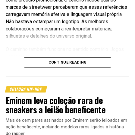
propaganda antiga, menu de videogame, uniforme de time
marcas de streetwear perceberam que essas referências
fictício e lookbook independente. Tudo ao mesmo tempo,
carregavam memória afetiva e linguagem visual própria.
sem precisar explicar cada referência com legenda na
Não bastava estampar um logotipo. As melhores
testa.
colaborações começaram a reinterpretar materiais,
silhuetas e detalhes do universo original.
O caminho também funciona no sentido contrário. Jogos
usam moda para construir personagens e mundos
CONTINUE READING
reconhecíveis, enquanto plataformas digitais transformam
roupas virtuais em ferramenta de expressão. Para uma
geração acostumada a circular entre rua e tela, a divisão
entre visual físico e identidade digital ficou menos rígida.
CULTURA HIP-HOP
Eminem leva coleção rara de
Essa aproximação explica por que lançamentos limitados
encontram público tanto entre colecionadores de sneakers
sneakers a leilão beneficente
quanto entre jogadores. O interesse não nasce somente
do hype. Ele combina pertencimento, nostalgia e vontade
Mais de cem pares assinados por Eminem serão leiloados em
ação beneficente, incluindo modelos raros ligados à história
de vestir uma referência que antes ficava restrita ao
do rapper.
controle e à televisão.