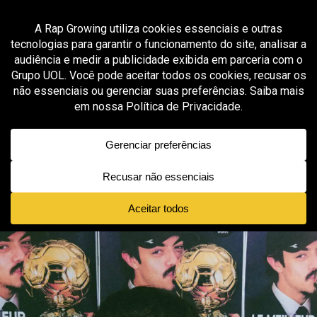
Vá para versão mobile
MODA & STREETWEAR
DISTURB X DIADORA: FUTEBOL,
SKATE E RUA NO MESMO UNIFORME
Published
2 meses ago
on
maio 26, 2026
By
João Victor Rebelo