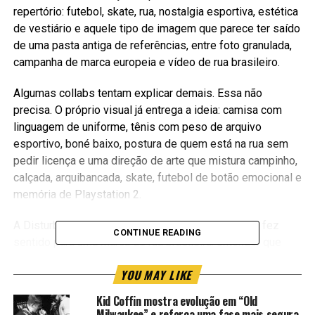
repertório: futebol, skate, rua, nostalgia esportiva, estética
de vestiário e aquele tipo de imagem que parece ter saído
de uma pasta antiga de referências, entre foto granulada,
campanha de marca europeia e vídeo de rua brasileiro.
Algumas collabs tentam explicar demais. Essa não
precisa. O próprio visual já entrega a ideia: camisa com
linguagem de uniforme, tênis com peso de arquivo
esportivo, boné baixo, postura de quem está na rua sem
pedir licença e uma direção de arte que mistura campinho,
calçada, arquibancada, skate, futebol de botão emocional e
memória de Playstation 2.
A Disturb aparece aqui dentro daquilo que sempre fez
CONTINUE READING
sentido para uma marca de rua brasileira: entender que
estilo não nasce só na vitrine. Nasce no asfalto, na quadra,
YOU MAY LIKE
no rolê, no adesivo colado em poste, na foto tremida, na
camiseta usada até perder a forma, no tênis que carrega
Kid Coffin mostra evolução em “Old
história e na estética de quem cresceu vendo cultura
Milwaukee” e reforça uma fase mais segura