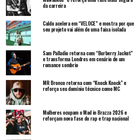
da carreira
acontecer do lado de fora dos lugares oficiais.
A Diadora entra com outro peso. Uma marca italiana ligada
Caldo acelera em “VELOCE” e mostra por que
ao esporte há décadas, com presença em universos como
seu projeto vai além de uma faixa isolada
futebol, tênis, corrida e sportswear. Só que, nesse tipo de
encontro, a marca não aparece apenas como fornecedora
de produto. Ela chega como memória visual. Aquele
Sam Palladio retorna com “Burberry Jacket”
imaginário de uniforme europeu, treino antigo, catálogo
e transforma Londres em cenário de um
esportivo, chuteira, agasalho, escudo, número nas costas
romance sombrio
e fotografia com cara de arquivo.
MR Bronco retorna com “Knock Knock” e
reforça seu domínio técnico como MC
Mulheres ocupam o Mad in Brazza 2026 e
reforçam nova fase do rap e trap nacional