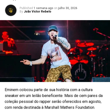
Published
1 semana ago
on
julho 30, 2026
Uma análise publicada pelo
The Source
destaca como os
By
João Victor Rebelo
games passaram a influenciar tendências e colaborações.
O próximo passo é observar quais projetos conseguem
criar linguagem própria e quais vivem apenas de
licenciamento.
Leia também:
a colaboração Disturb x Diadora que cruzou
futebol, skate e rua
.
Eminem colocou parte de sua história com a cultura
sneaker em um leilão beneficente. Mais de cem pares da
coleção pessoal do rapper serão oferecidos em agosto,
com renda destinada à Marshall Mathers Foundation.