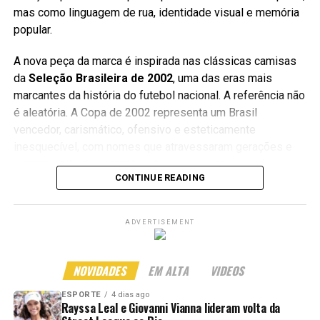
mas como linguagem de rua, identidade visual e memória
popular.
A nova peça da marca é inspirada nas clássicas camisas
da
Seleção Brasileira de 2002
, uma das eras mais
marcantes da história do futebol nacional. A referência não
é aleatória. A Copa de 2002 representa um Brasil
vencedor, carismático, ofensivo e esteticamente
inesquecível, com nomes que atravessaram gerações e
viraram parte do imaginário de quem cresceu vendo
CONTINUE READING
futebol, videogame, camisa larga e cultura de rua andando
juntos.
ADVERTISEMENT
Mas para entender o peso dessa coleção, é preciso voltar
um pouco antes do drop. Porque a Thug Nine não está
apenas lançando uma camisa para surfar no ano de Copa.
NOVIDADES
EM ALTA
VIDEOS
A marca carrega uma história dentro do streetwear
ESPORTE
4 dias ago
brasileiro.
Rayssa Leal e Giovanni Vianna lideram volta da