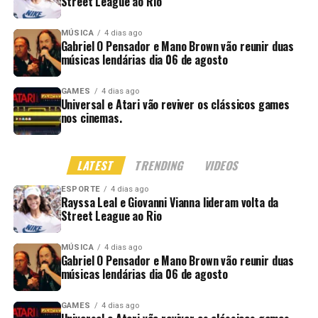
Street League ao Rio
Uma marca nascida fora do padrão
MÚSICA
4 dias ago
da moda carioca
Gabriel O Pensador e Mano Brown vão reunir duas
músicas lendárias dia 06 de agosto
A Thug Nine nasceu em
1999
, no Rio de Janeiro, fundada
por
DJ Binho 09
, a partir de uma lacuna cultural muito clara.
GAMES
4 dias ago
Universal e Atari vão reviver os clássicos games
nos cinemas.
No fim dos anos 90, boa parte da moda carioca era
dominada por uma estética ligada à praia, ao verão, ao
corpo e ao lifestyle solar que sempre marcou a imagem
LATEST
TRENDING
VIDEOS
comercial do Rio de Janeiro. Só que existia outra
juventude na cidade que não se via representada por esse
ESPORTE
4 dias ago
Rayssa Leal e Giovanni Vianna lideram volta da
visual.
Street League ao Rio
Era a juventude ligada ao rap, ao underground, ao funk, à
MÚSICA
4 dias ago
rua, à periferia, aos bailes, às pistas e a uma linguagem
Gabriel O Pensador e Mano Brown vão reunir duas
músicas lendárias dia 06 de agosto
visual mais pesada.
Enquanto muitas marcas vendiam o Rio como cartão-
GAMES
4 dias ago