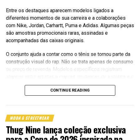
Entre os destaques aparecem modelos ligados a
diferentes momentos de sua carreira e a colaborações
com Nike, Jordan, Carhartt, Puma e Adidas. Algumas peças
são amostras promocionais raras, assinadas e
acompanhadas das caixas originais.
O conjunto ajuda a contar como o tênis se tornou parte da
construção visual do rap. Não se trata apenas de consumo
ou preço de revenda. Modelos específicos registram
alianças entre artistas e marcas, mudanças de estética e o
crescimento de um mercado que aprendeu a transformar
CONTINUE READING
história cultural em objeto colecionável.
O valor estimado de alguns pares chama atenção, mas a
O skate entra como postura, não
destinação beneficente muda o centro da conversa. A
MODA & STREETWEAR
como fantasia
coleção pessoal vira mecanismo de arrecadação e
Thug Nine lança coleção exclusiva
conecta memória, mercado e ação social. Também expõe
a força simbólica de peças que circularam pouco, mas
para a Copa de 2026 inspirada na
O skate aparece na collab do jeito certo: como atitude, não