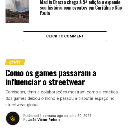
Mad in Brazza chega à 5ª edição e expande
sua história com eventos em Curitiba e São
Paulo
CLICK TO COMMENT
GAMES
Como os games passaram a
influenciar o streetwear
Camisetas, tênis e colaborações mostram como a estética
dos games deixou o nicho e passou a disputar espaço no
streetwear global.
Disturb x Diadora transforma o uniforme esportivo em
linguagem de rua.
Published
1 semana ago
on
julho 30, 2026
By
João Victor Rebelo
Quando o futebol sai do gramado e